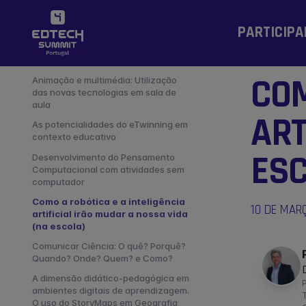
PARTICIPA
COM
Animação e multimédia: Utilização
das novas tecnologias em sala de
aula
ART
As potencialidades do eTwinning em
contexto educativo
ESC
Desenvolvimento do Pensamento
Computacional com atividades sem
computador
Como a robótica e a inteligência
10 DE MARÇ
artificial irão mudar a nossa vida
(na escola)
Comunicar Ciência: O quê? Porquê?
Quando? Onde? Quem? e Como?
A dimensão didático-pedagógica em
ambientes digitais de aprendizagem.
O uso do StoryMaps em Geografia