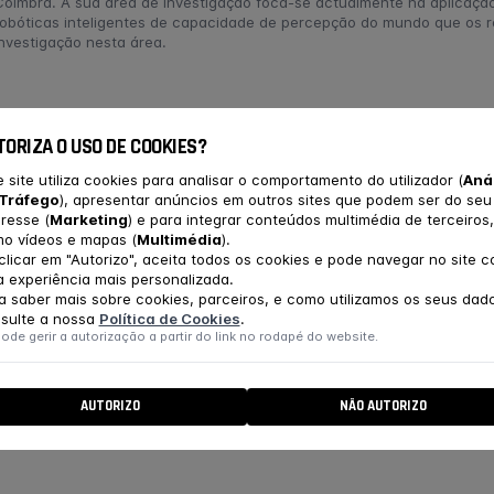
Coimbra. A sua área de investigação foca-se actualmente na aplicaç
robóticas inteligentes de capacidade de percepção do mundo que os ro
investigação nesta área.
E O WORKSHOP
TORIZA O USO DE COOKIES?
e site utiliza cookies para analisar o comportamento do utilizador (
Aná
ndo está a mudar muito rapidamente e a tecnologia tem dado u
Tráfego
), apresentar anúncios em outros sites que podem ser do seu
unidade de ver como a Robótica e a Inteligência Artificial estão
eresse (
Marketing
) e para integrar conteúdos multimédia de terceiros,
pelo que de mais actual se faz nestas duas áreas e falaremos 
o vídeos e mapas (
Multimédia
).
da prática e na escola.
clicar em "Autorizo", aceita todos os cookies e pode navegar no site 
 experiência mais personalizada.
a saber mais sobre cookies, parceiros, e como utilizamos os seus dad
sulte a nossa
Política de Cookies
.
ode gerir a autorização a partir do link no rodapé do website.
PARTICIPAR
requisito prévio.
AUTORIZO
NÃO AUTORIZO