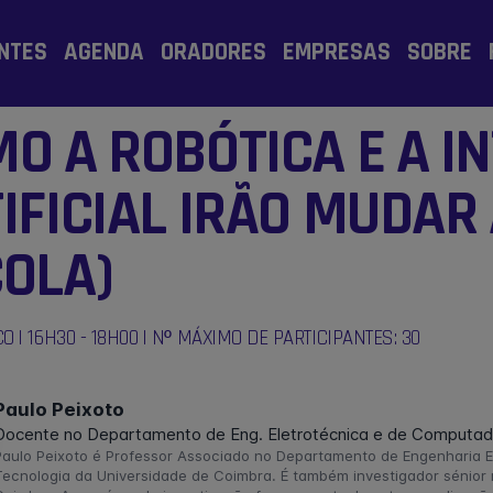
NTES
AGENDA
ORADORES
EMPRESAS
SOBRE
O A ROBÓTICA E A I
IFICIAL IRÃO MUDAR
OLA)
O | 16H30 - 18H00 | Nº MÁXIMO DE PARTICIPANTES: 30
Paulo Peixoto
Docente no Departamento de Eng. Eletrotécnica e de Computad
Paulo Peixoto é Professor Associado no Departamento de Engenharia 
Tecnologia da Universidade de Coimbra. É também investigador sénior 