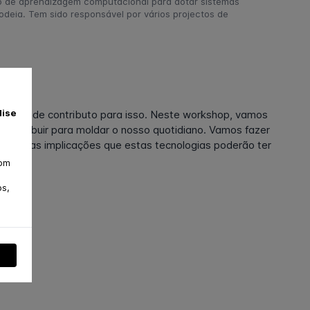
ão de aprendizagem computacional para dotar sistemas
deia. Tem sido responsável por vários projectos de
lise
m grande contributo para isso. Neste workshop, vamos
 a contribuir para moldar o nosso quotidiano. Vamos fazer
sobre as implicações que estas tecnologias poderão ter
com
os,