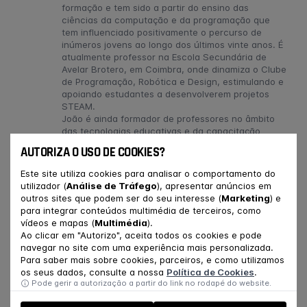
formação e tem sido a partir do ensino das
ciências da computação e da programação que
tem influenciado positivamente o percurso de
inúmeros jovens ao longo dos últimos vinte anos. É
atualmente professor na Escola Secundária de
Avelar Brotero, em Coimbra, onde dinamiza o Clube
de Programação, Robótica e Design, estimulando e
apoiando estudantes a desenvolverem projetos
STEAM.
João é ainda formador de professores no âmbito
das tecnologias educativas e da capacitação
digital das escolas, procurando inspirar e ajudar
AUTORIZA O USO DE COOKIES?
outros a proporcionar experiências de ensino e de
aprendizagem atualizadas e ajustadas ao tempo
Este site utiliza cookies para analisar o comportamento do
que partilhamos. Inquieto e irreverente, numa
utilizador (
Análise de Tráfego
), apresentar anúncios em
incessante procura de equilíbrios e animado por
outros sites que podem ser do seu interesse (
Marketing
) e
transformações sociais, científicas e tecnológicas,
para integrar conteúdos multimédia de terceiros, como
segue aprendendo e ensinando.
vídeos e mapas (
Multimédia
).
Ao clicar em "Autorizo", aceita todos os cookies e pode
navegar no site com uma experiência mais personalizada.
Para saber mais sobre cookies, parceiros, e como utilizamos
SOBRE O WORKSHOP
os seus dados, consulte a nossa
Política de Cookies
.
Pode gerir a autorização a partir do link no rodapé do website.
O micro:bit é um computador de bolso, contido numa