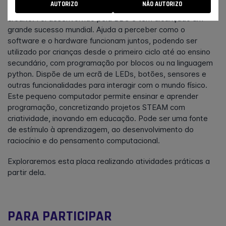
AUTORIZO
NÃO AUTORIZO
pequena placa, com dimensão menor que a um cartão de
crédito. Foi desenvolvido pela BBC e tem alcançado um
grande sucesso mundial. Ajuda a perceber como o
software e o hardware funcionam juntos, podendo ser
utilizado por crianças desde o primeiro ciclo até ao ensino
secundário, com programação por blocos ou na linguagem
python. Dispõe de um ecrã de LEDs, botões, sensores e
outras funcionalidades para interagir com o mundo físico.
Este pequeno computador permite ensinar e aprender
programação, concretizando projetos STEAM com
criatividade, inovando em educação. Pode ser uma fonte
de estímulo à aprendizagem, ao desenvolvimento do
raciocínio e do pensamento computacional.
Exploraremos esta placa realizando atividades práticas a
partir dela.
PARA PARTICIPAR