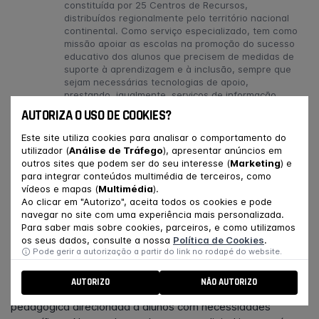
constituída por 25 Centros de Recursos,
distribuídos regionalmente pelo território nacional
continental. Como serviço especializado, tem como
missão apoiar as escolas na promoção do sucesso
educativo dos alunos que precisem de medidas de
suporte à aprendizagem e à inclusão, sempre que
sejam necessárias tecnologias de apoio,
prestando, igualmente, serviços de informação,
formação, aconselhamento e monitorização, no
AUTORIZA O USO DE COOKIES?
que respeita à sua utilização.
As parcerias constituem, também, uma importante
Este site utiliza cookies para analisar o comportamento do
estratégia para a criação e disponibilização de
utilizador (
Análise de Tráfego
), apresentar anúncios em
recursos acessíveis às comunidades educativas,
outros sites que podem ser do seu interesse (
Marketing
) e
enriquecendo as dinâmicas do CRTIC.
para integrar conteúdos multimédia de terceiros, como
vídeos e mapas (
Multimédia
).
Ao clicar em "Autorizo", aceita todos os cookies e pode
navegar no site com uma experiência mais personalizada.
SOBRE O WORKSHOP
Para saber mais sobre cookies, parceiros, e como utilizamos
os seus dados, consulte a nossa
Política de Cookies
.
Pode gerir a autorização a partir do link no rodapé do website.
O recurso a ferramentas digitais promove possibilidades de
ensino mais eficientes, flexíveis e personalizadas, devendo
AUTORIZO
NÃO AUTORIZO
ser encaradas como fortes aliadas na intervenção
pedagógica direcionada a alunos com necessidades